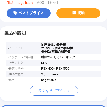
価格：negotiable
MOQ：1セット
ベストプライス
接触
製品の説明
,
油圧屑鉄の粉砕機
ハイライト
,
21.5Mpa屑鉄の粉砕機
400KW屑鉄の粉砕機
パッケージの詳細
耐航性のあるパッキング
ブランド名
DLK
モデル番号
PSX-400~ PSX4500
供給の能力
2セット/month
価格
negotiable
多くを見て下さい