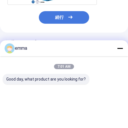
続行
推薦されたプロダクト
emma
7:01 AM
Good day, what product are you looking for?
低騒音 高効率 高トルク
プラスチックボトルの
PLC制御油圧鋼
四軸のスライドスライ
リサイクルのための二
レッダー機、42
ダー
重シャフトシュレッダ
ブレード、二軸
ーと二重螺旋設計PLC
ッダー
制御と水力発電
ベストプライス
ベストプライス
ベストプラ