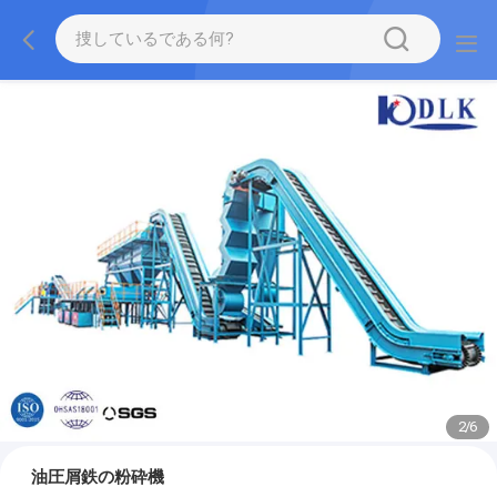
2
/
6
油圧屑鉄の粉砕機