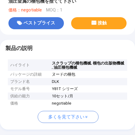
油圧金属の梱包機を捨てて下さい
価格：negotiable
MOQ：1
ベストプライス
接触
製品の説明
,
スクラップの梱包機械
梱包の出版物機械
ハイライト
,
油圧梱包機械
パッケージの詳細
ヌードの梱包
ブランド名
DLK
モデル番号
Y81T シリーズ
供給の能力
10セット/月
価格
negotiable
多くを見て下さい