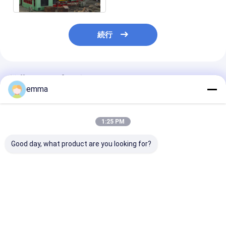
続行
推薦されたプロダクト
emma
1:25 PM
Good day, what product are you looking for?
すべての種類の廃棄物
small cover area
リサイクルソリ
金属のための大きなプ
easy operation easy
ョン スクラッ
レスフォース水力スク
maintenance scrap
ーラープレスボ
ラップバレーラーマシ
metal press machine
サイズ
ン
for scrap yard
2000*1400*9
ベストプライス
ベストプライス
ベストプラ
機械重量 12～1