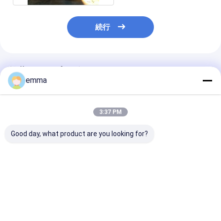
続行
推薦されたプロダクト
emma
3:37 PM
Good day, what product are you looking for?
すべての種類の廃棄物
small cover area
リサイクルソリ
金属のための大きなプ
easy operation easy
ョン スクラッ
レスフォース水力スク
maintenance scrap
ーラープレスボ
ラップバレーラーマシ
metal press machine
サイズ
ン
for scrap yard
2000*1400*9
ベストプライス
ベストプライス
ベストプラ
機械重量 12～1