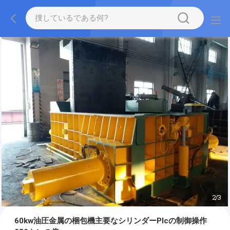
2
/
3
60kw油圧金属の梱包機主要なシリンダーPlcの制御操作