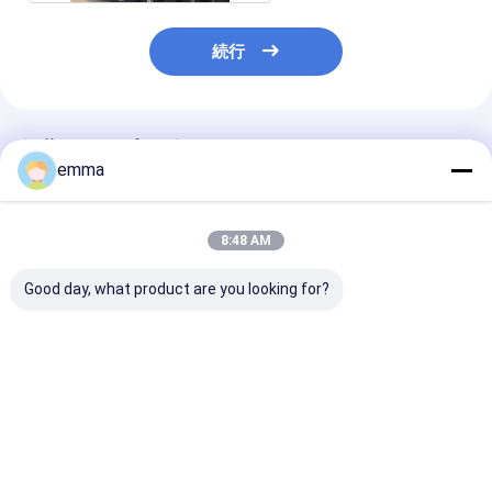
続行
推薦されたプロダクト
emma
8:48 AM
Good day, what product are you looking for?
カートン 梱包
110s サイクルの安全
20kWモーター
2000*900MM ホッパ
究極の組み合わせ水平
棄物バレーヤー 
ー サイズ ホロジンタル
コンパクターマシン
の圧縮力
バリング マシン 5 ワイ
ヤー ストラッピング ワ
ベストプライス
ベストプライス
ベストプラ
イヤー