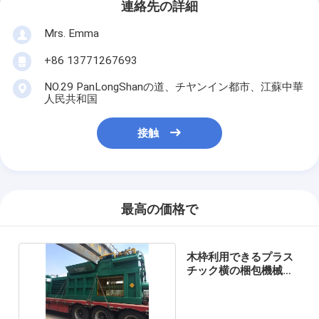
連絡先の詳細
Mrs. Emma
+86 13771267693
NO.29 PanLongShanの道、チヤンイン都市、江蘇中華
人民共和国
接触
最高の価格で
木枠利用できるプラス
チック横の梱包機械押
しボタン操作