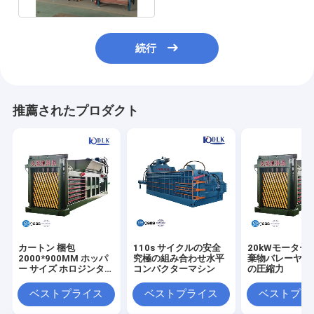
続行
推薦されたプロダクト
カートン 梱包
110s サイクルの安全
20kWモーター
2000*900MM ホッパ
究極の組み合わせ水平
棄物バレーヤー 
ー サイズ ホロジンタル
コンパクターマシン
の圧縮力
バリング マシン 5 ワイ
ヤー ストラッピング ワ
ベストプライス
ベストプライス
ベストプラ
イヤー