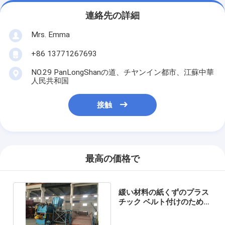
連絡先の詳細
Mrs. Emma
+86 13771267693
NO.29 PanLongShanの道、チヤンイン都市、江蘇中華
人民共和国
接触
最高の価格で
緩い材料の紙くずのプラス
チック ベルト付けのための
油圧梱包の出版物機械