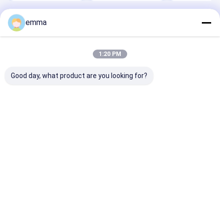
emma
Desktop Site
ホーム
企業情報
お問い合わせ
地図
プライバシーポリシー
品質
スクラップベーラー機
中国工場.Copyright © 2026 JiangSu
1:20 PM
DaLongKai Technology Co., Ltd. All Rights Reserved.
Good day, what product are you looking for?
家
プロダクト
私達について