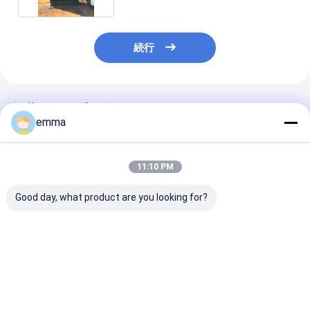
続行
推薦されたプロダクト
emma
11:10 PM
Good day, what product are you looking for?
120トンの圧縮力PLC
小規模リサイクル作業
工業用自動水平
制御とダブルシャフト
のための80トンの圧縮
ー機 100トン
シレッダーを持つ連続
力とクロスタイドワイ
PLC制御と自動
自動紙バレー機
ヤー結合を持つ半自動
ンベヤーシステ
水平紙バレー機
ベストプライス
ベストプライス
ベストプラ