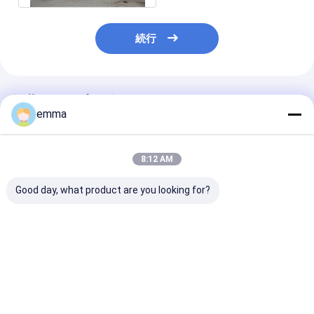
続行
推薦されたプロダクト
emma
8:12 AM
Good day, what product are you looking for?
大容量 アルミスクラッ
手動オペレーティング
25MPa働き圧
プ バリングマシン
システムPLC制御を用
梱包機のベール
いる圧縮の屑鉄の梱包
800*700mm I
機
は承認しました
ベストプライス
ベストプライス
ベストプラ