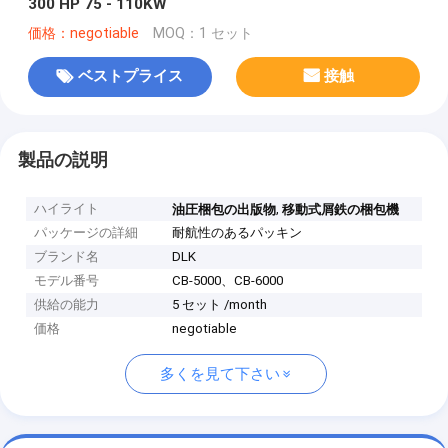
300 HP 75 - 110KW
価格：negotiable
MOQ：1 セット
ベストプライス
接触
製品の説明
ハイライト
,
油圧梱包の出版物
移動式屑鉄の梱包機
パッケージの詳細
耐航性のあるパッキン
ブランド名
DLK
モデル番号
CB-5000、CB-6000
供給の能力
5 セット /month
価格
negotiable
多くを見て下さい