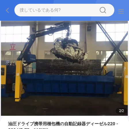
2
/
2
油圧ドライブ携帯用梱包機の自動記録器ディーゼル220 -