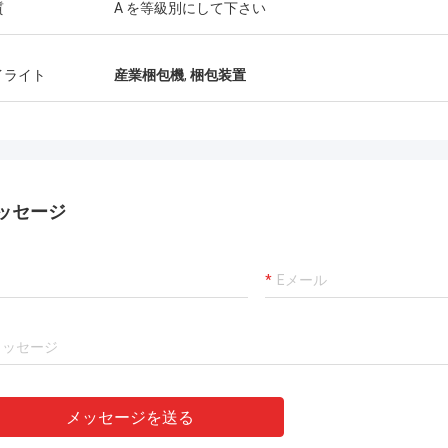
質
A を等級別にして下さい
イライト
産業梱包機
,
梱包装置
ッセージ
メッセージを送る