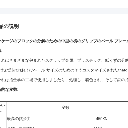
品の説明
ッケージのブロックの分解のための中型の横のグリップのベール ブレー
:
それはさまざまな包まれたスクラップ金属、プラスチック、紙くずの分
それは別の力およびベール サイズのためのそうカスタマイズされたthatop
それは冶金学の工場で使用しましたり、処理し、着色され、そして鉄の
術的な変数:
い
変数
。
最高の抗張力
1
450KN