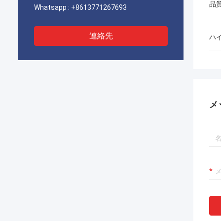
品
Whatsapp :
+8613771267693
連絡先
ハ
メ