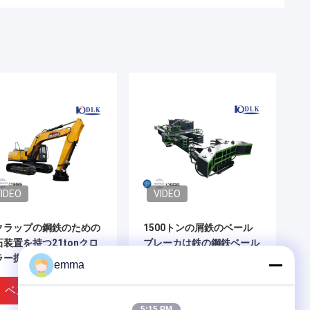
IDEO
VIDEO
クラップの鋼鉄のための
1500トンの屑鉄のベール
石装置を持つ21tonクロ
ブレーカは鉄の鋼鉄ベール
ラー掘削機の物質的な扱
のための機械を分解する
emma
人
ベストプライス
ベストプライス
5:15 PM