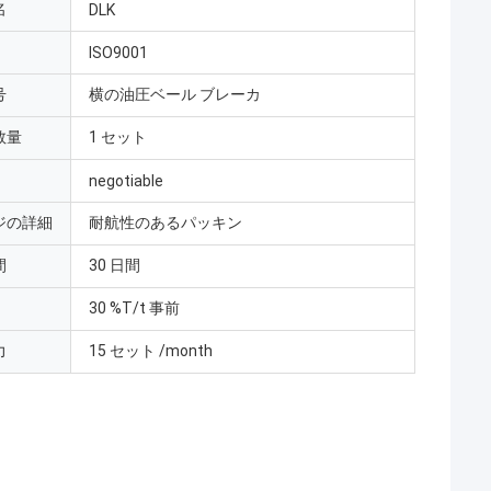
名
DLK
ISO9001
号
横の油圧ベール ブレーカ
数量
1 セット
negotiable
ジの詳細
耐航性のあるパッキン
間
30 日間
30 %T/t 事前
力
15 セット /month