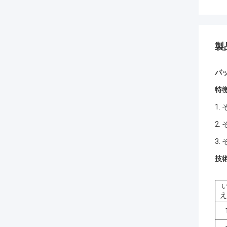
製
パ
特徴
1.
2.
3.
技
い
え