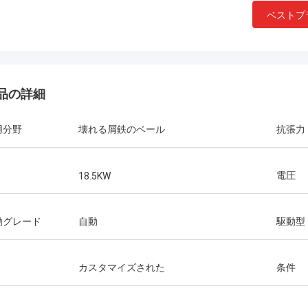
ベストプ
品の詳細
用分野
壊れる屑鉄のベール
抗張力
Manu
機械は非常によく働く。
電圧
18.5KW
動グレード
自動
駆動型
カスタマイズされた
条件