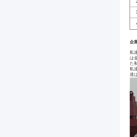
企
私
は
た
私
達