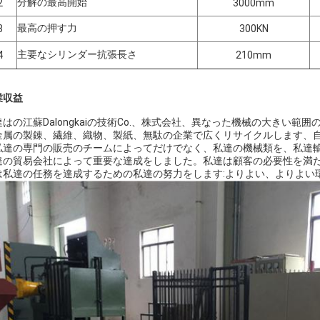
分解の最高開始
2
3000mm
最高の押す力
3
300KN
主要なシリンダー抗張長さ
4
210mm
業収益
達はの江蘇Dalongkaiの技術Co.、株式会社、異なった機械の大きい
金属の製錬、繊維、織物、製紙、無駄の企業で広くリサイクルします、
私達の専門の販売のチームによってだけでなく、私達の機械類を、私達
達の貿易会社によって重要な達成をしました。私達は顧客の必要性を満
は私達の任務を達成するための私達の努力をします:よりよい、よりよい