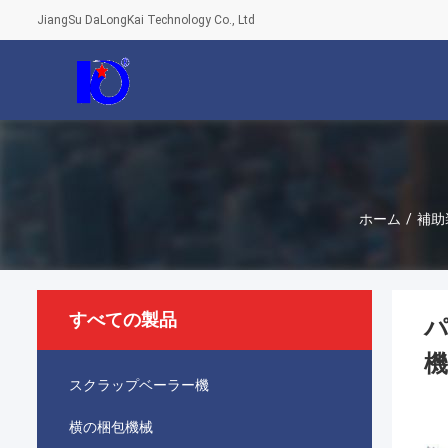
JiangSu DaLongKai Technology Co., Ltd
ホーム
/
補助
すべての製品
パ
機
スクラップベーラー機
横の梱包機械