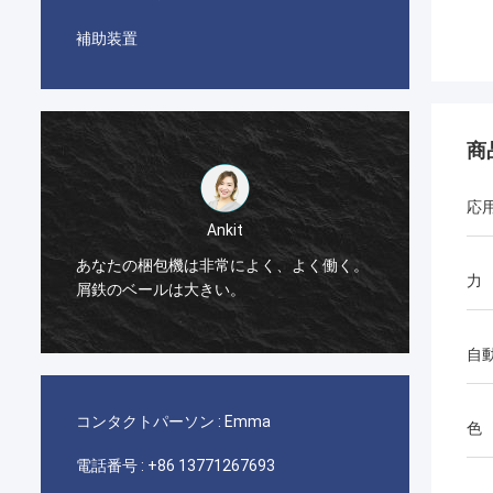
補助装置
商
応
Ankit
あなたの梱包機は非常によく、よく働く。
梱包機
力
屑鉄のベールは大きい。
自
コンタクトパーソン :
Emma
色
電話番号 :
+86 13771267693