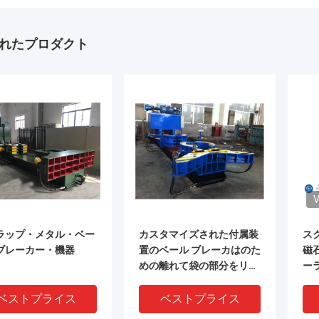
れたプロダクト
V
ラップ・メタル・ベー
カスタマイズされた付属装
ス
ブレーカー・機器
置のベール ブレーカはのた
磁
めの離れて袋の部分をリサ
ー
イクルします
う
ベストプライス
ベストプライス