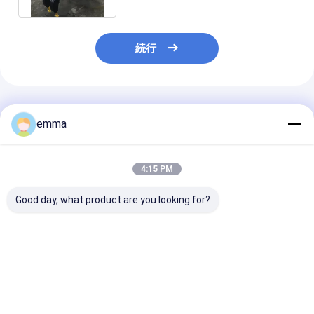
続行
推薦されたプロダクト
emma
4:15 PM
Good day, what product are you looking for?
掘削機のための重い水
掘削機をリサイクルす
カスタマイズさ
力グリップル
る屑鉄によっては中型
の色のグラブを
の25のMpaの電圧習慣
枚の花弁の鋼鉄
が取り組みます
ップ
ベストプライス
ベストプライス
ベストプラ