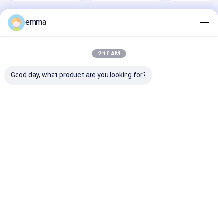
emma
Desktop Site
ホーム
企業情報
お問い合わせ
地図
プライバシーポリシー
品質
スクラップベーラー機
中国工場.Copyright © 2026 JiangSu
2:10 AM
DaLongKai Technology Co., Ltd. All Rights Reserved.
Good day, what product are you looking for?
家
プロダクト
私達について