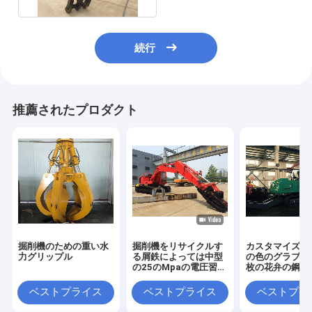
続行
推薦されたプロダクト
掘削機のための重い水
掘削機をリサイクルす
カスタマイズさ
力グリップル
る屑鉄によっては中型
の色のグラブを
の25のMpaの電圧習慣
枚の花弁の鋼鉄
が取り組みます
ップ
ベストプライス
ベストプライス
ベストプラ