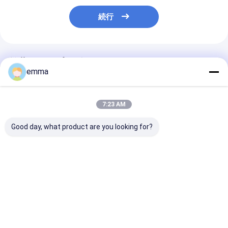
続行
推薦されたプロダクト
emma
7:23 AM
Good day, what product are you looking for?
油圧機械鋸のわに薄板
7.5kw油圧ワニのスク
色によってカス
金のせん断機械
ラップのわに金属のせ
ズされる刃の長
ん断機械
1000mmのわ
せん断
ベストプライス
ベストプライス
ベストプラ