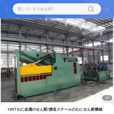
2
/
3
100Tわに金属のせん断/構造スチールのわにせん断機械