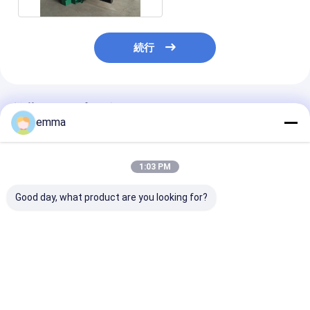
続行
推薦されたプロダクト
emma
1:03 PM
Good day, what product are you looking for?
DBM-250 250トン水
ペットびんの押し出す
別の色の油圧梱
平油圧ベーラープレス
梱包の出版物機械PLC
版物の手動制御
金属リサイクル用
制御ISO9001を排出し
のパッキング 
ます
Y81F-160
ベストプライス
ベストプライス
ベストプラ