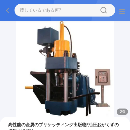
2
/
3
高性能の金属のブリケッティング出版物/油圧おがくずの