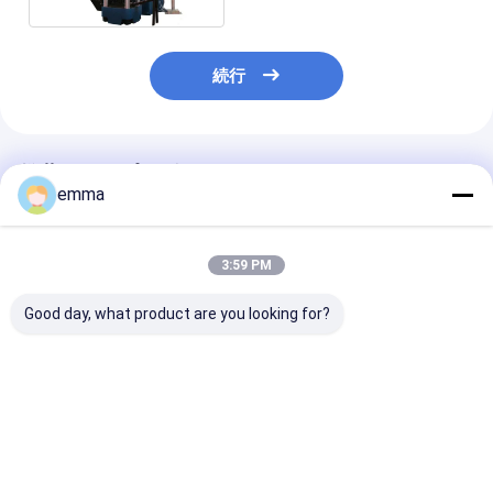
続行
推薦されたプロダクト
emma
3:59 PM
Good day, what product are you looking for?
二重シリンダーOEM
振動自由な金属のブリ
銅の破片のため
ODMのブリケッティン
ケッティング出版物/鉄
金属のブリケッ
グ出版物機械
スクラップの油圧煉炭
グ機械縦の出版
の出版物
ベストプライス
ベストプライス
ベストプラ