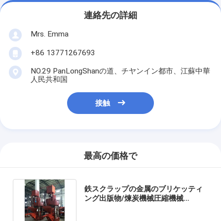
連絡先の詳細
Mrs. Emma
+86 13771267693
NO.29 PanLongShanの道、チヤンイン都市、江蘇中華
人民共和国
接触
最高の価格で
鉄スクラップの金属のブリケッティ
ング出版物/煉炭機械圧縮機械
1750*1200*3850 Mm