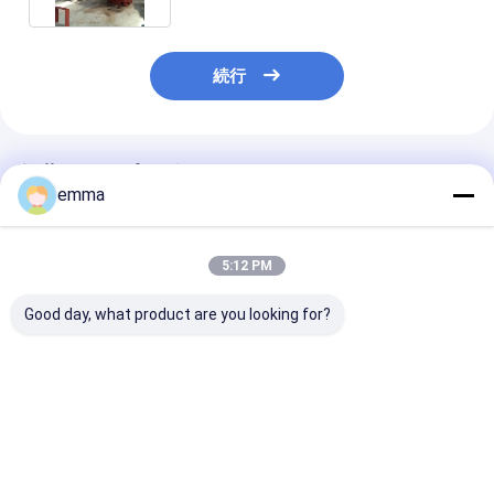
続行
推薦されたプロダクト
emma
5:12 PM
Good day, what product are you looking for?
二重シリンダーOEM
振動自由な金属のブリ
銅の破片のため
ODMのブリケッティン
ケッティング出版物/鉄
金属のブリケッ
グ出版物機械
スクラップの油圧煉炭
グ機械縦の出版
の出版物
ベストプライス
ベストプライス
ベストプラ