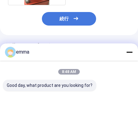
続行
推薦されたプロダクト
emma
8:48 AM
Good day, what product are you looking for?
二重シリンダーOEM
振動自由な金属のブリ
銅の破片のため
ODMのブリケッティン
ケッティング出版物/鉄
金属のブリケッ
グ出版物機械
スクラップの油圧煉炭
グ機械縦の出版
の出版物
ベストプライス
ベストプライス
ベストプラ