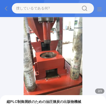
2
/
3
縦PLC制御屑鉄のための油圧煉炭の出版物機械