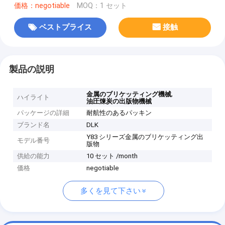
価格：negotiable
MOQ：1 セット
ベストプライス
接触
製品の説明
,
金属のブリケッティング機械
ハイライト
油圧煉炭の出版物機械
パッケージの詳細
耐航性のあるパッキン
ブランド名
DLK
Y83 シリーズ金属のブリケッティング出
モデル番号
版物
供給の能力
10 セット /month
価格
negotiable
多くを見て下さい