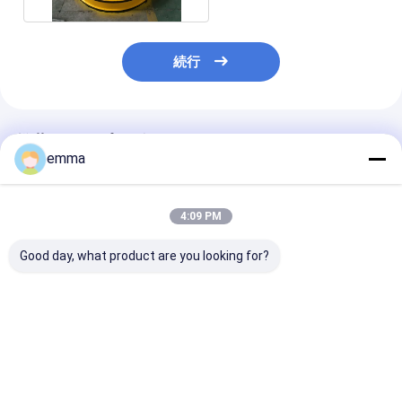
続行
推薦されたプロダクト
emma
4:09 PM
Good day, what product are you looking for?
高容量のエレクトロ持
鋼鉄のための平らな円
異なった種類の
ち上がる磁石/等級鋼板
形の磁石の版の持ち上
ための電気持ち
持ち上がる磁石
がる磁石屑鉄のヤード
磁石を高く上げ
いサイズ
ベストプライス
ベストプライス
ベストプラ