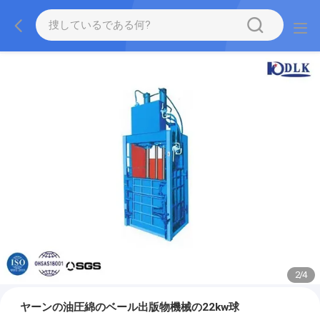
2
/
4
ヤーンの油圧綿のベール出版物機械の22kw球