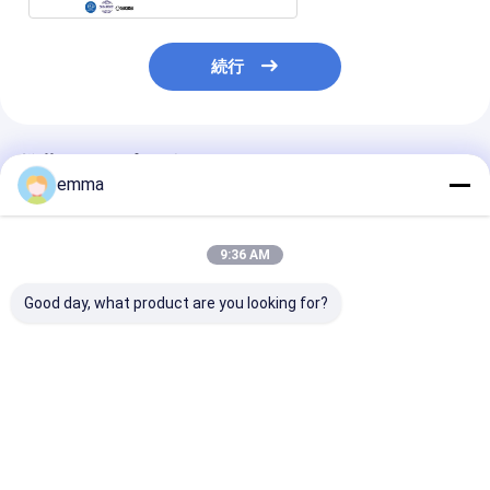
続行
推薦されたプロダクト
emma
9:36 AM
Good day, what product are you looking for?
すべての種類の廃棄物
small cover area
リサイクルソリ
金属のための大きなプ
easy operation easy
ョン スクラッ
レスフォース水力スク
maintenance scrap
ーラープレスボ
ラップバレーラーマシ
metal press machine
サイズ
ン
for scrap yard
2000*1400*9
ベストプライス
ベストプライス
ベストプラ
機械重量 12～1