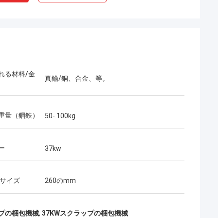
れる材料/金
真鍮/銅、合金、等。
重量（鋼鉄）
50- 100kg
ー
37kw
 サイズ
260のmm
ップの梱包機械
,
37KWスクラップの梱包機械