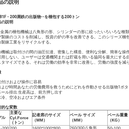
品の説明
81F - 200屑鉄の出版物--を梱包する200トン
品の説明
81金属の梱包機械は八角形の形、シリンダーの形に絞ったいろいろな種
び製錬のコストを削減し、投資の炉の率を改善できる。このシリーズ梱
の製錬工業をリサイクルする。
の機械は取付けの間の油圧伝達、密集した構造、便利な分解、簡単な操
採用しない。ユーザーは交通機関または貯蔵を用いる協同を最大にする
スタマイズできる。それは労働の効率を非常に改善し、労働の強度を減
徴
 取付けおよび操作に容易
. および時間あなたの労働費用を救うためにどれを作動させる出版物1ボタ
. ベール排出:生産高は、前方押し出す
. 水冷、空冷およびエア条件
術的な変数
主要な
記者席のサイズ
ベール サイズ
ベール重量
デル
Cyl.Force
（MM）
（MM）
（KG）
（トン）
260/300八角形
1-200
200
1600*1000*800
50-100