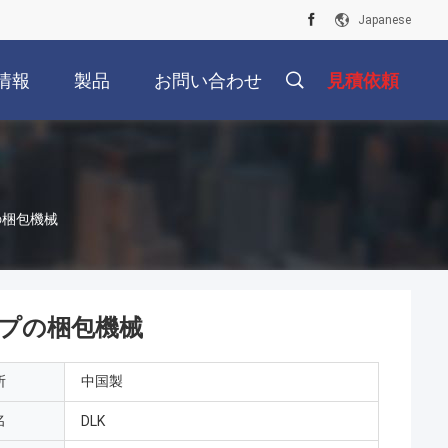
Japanese
情報
製品
お問い合わせ
見積依頼
の梱包機械
ップの梱包機械
所
中国製
名
DLK