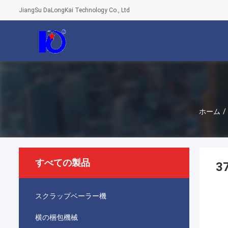
JiangSu DaLongKai Technology Co., Ltd
ホーム
/
すべての製品
3
スクラップベーラー機
横の梱包機械