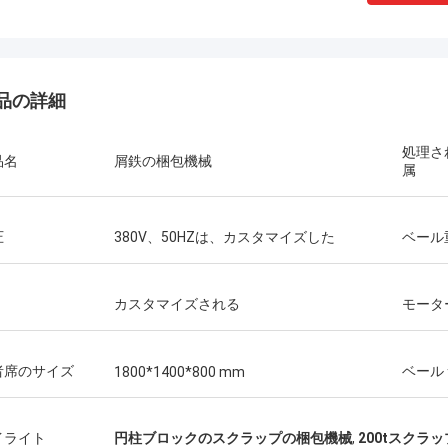
品の詳細
処理さ
品名
屑鉄の梱包機械
属
Manu
圧
380V、50HZは、カスタマイズした
ベール
機械は非常によく働く。
カスタマイズされる
モータ
者席のサイズ
ベール
1800*1400*800 mm
イライト
円柱ブロックのスクラップの梱包機械
,
200tスクラ