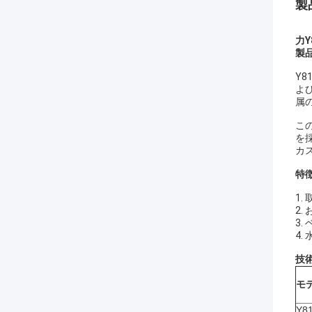
製
力Y
製
Y
よ
属
こ
を
カ
特
1.
2
3
4
技
モ
Y8