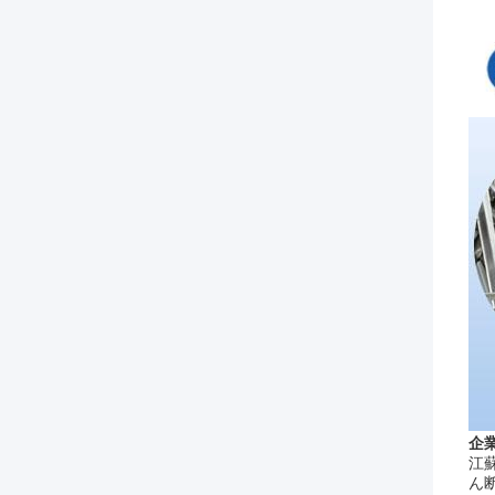
企
江蘇
ん