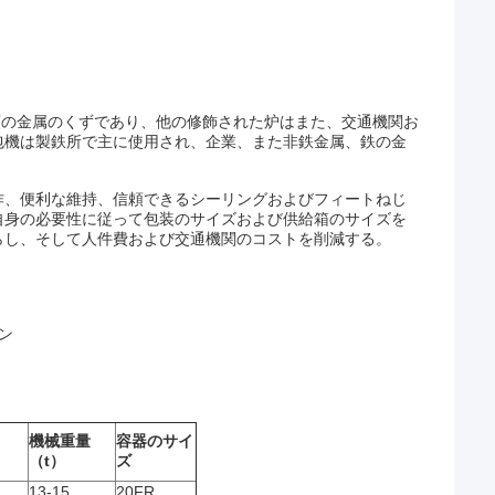
類の金属のくずであり、他の修飾された炉はまた、交通機関お
包機は製鉄所で主に使用され、企業、また非鉄金属、鉄の金
作、便利な維持、信頼できるシーリングおよびフィートねじ
自身の必要性に従って包装のサイズおよび供給箱のサイズを
らし、そして人件費および交通機関のコストを削減する。
ン
機械重量
容器のサイ
（t）
ズ
13-15
20FR