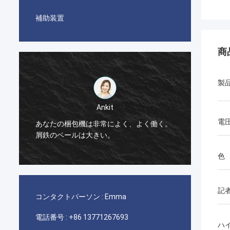
補助装置
商
製
Ankit
電
あなたの梱包機は非常によく、よく働く。
梱包機
屑鉄のベールは大きい。
色
記
コンタクトパーソン :
Emma
電話番号 :
+86 13771267693
ハ