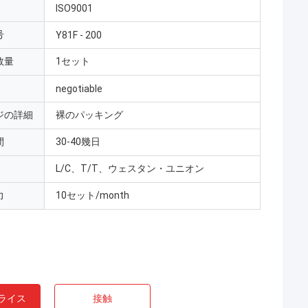
ISO9001
号
Y81F - 200
数量
1セット
negotiable
ジの詳細
裸のパッキング
間
30-40幾日
L/C、T/T、ウェスタン・ユニオン
力
10セット/month
ライス
接触