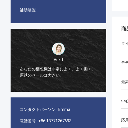
補助装置
商
タ
Ankit
モ
あなたの梱包機は非常によく、よく働く。
梱包機機
屑鉄のベールは大きい。
最
中
コンタクトパーソン :
Emma
応
電話番号 :
+86 13771267693