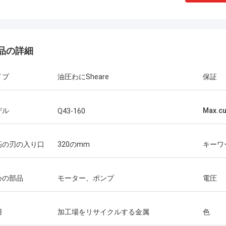
品の詳細
イプ
油圧わにSheare
保証
デル
Max.cu
Manu
Q43-160
械は非常によく働く。
高の刃の入り口
320のmm
キーワ
心の部品
モーター、ポンプ
電圧
用
加工場をリサイクルする金属
色