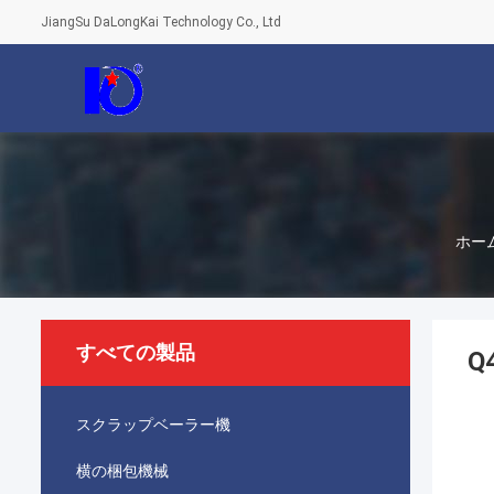
JiangSu DaLongKai Technology Co., Ltd
ホー
すべての製品
Q
スクラップベーラー機
横の梱包機械