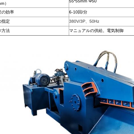
55*55mm Φ50
mm）
産の効率
6-10回/分
の指定
380V/3P、50Hz
作方法
マニュアルの供給。電気制御