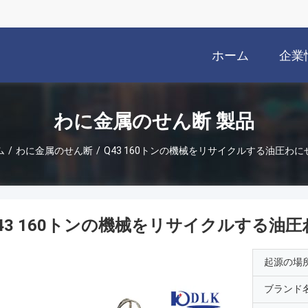
ホーム
企業
わに金属のせん断 製品
ム
/
わに金属のせん断
/
Q43 160トンの機械をリサイクルする油圧わに
43 160トンの機械をリサイクルする油
起源の場
ブランド