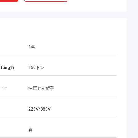
1年
tting力
160トン
ード
油圧せん断手
220V/380V
青