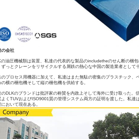
達の会社
LKの油圧機械類は装置、私達の代表的な製品のincludetheのせん断
、ずっとクレーンをリサイクルする屑鉄の熱心な中国の製造業者として
鉄のプロセス用機器に加えて、私達はまた無駄の密集のプラスチック、
めの横の梱包機そして縦の梱包機を供給する。
達のDLKのブランドは批評家の称賛を内政上そして海外に受け取った。
尾よくTUVおよびISO9001質の管理システム両方の証明を渡した。私
程において現在ある。