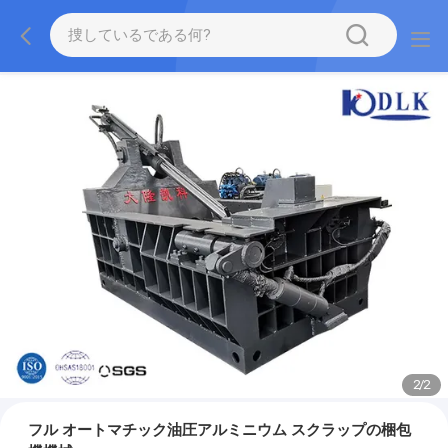
2
/
2
フル オートマチック油圧アルミニウム スクラップの梱包