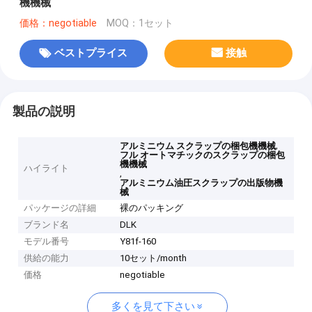
機機械
価格：negotiable
MOQ：1セット
ベストプライス
接触
製品の説明
,
アルミニウム スクラップの梱包機機械
フル オートマチックのスクラップの梱包
機機械
ハイライト
,
アルミニウム油圧スクラップの出版物機
械
パッケージの詳細
裸のパッキング
ブランド名
DLK
モデル番号
Y81f-160
供給の能力
10セット/month
価格
negotiable
多くを見て下さい