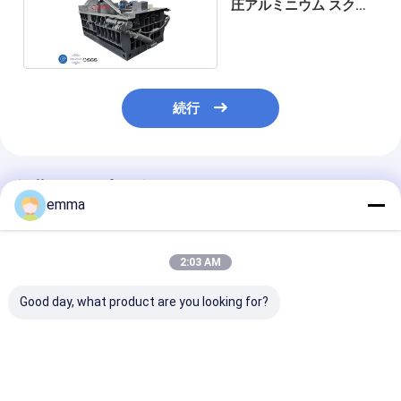
圧アルミニウム スクラ
ップの梱包機機械
続行
推薦されたプロダクト
emma
2:03 AM
Good day, what product are you looking for?
すべての種類の廃棄物
small cover area
リサイクルソリ
金属のための大きなプ
easy operation easy
ョン スクラッ
レスフォース水力スク
maintenance scrap
ーラープレスボ