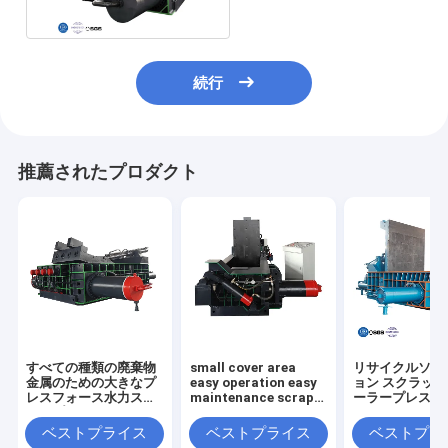
続行
推薦されたプロダクト
すべての種類の廃棄物
small cover area
リサイクルソリ
金属のための大きなプ
easy operation easy
ョン スクラッ
レスフォース水力スク
maintenance scrap
ーラープレスボ
ラップバレーラーマシ
metal press machine
サイズ
ン
for scrap yard
2000*1400*9
ベストプライス
ベストプライス
ベストプラ
機械重量 12～1