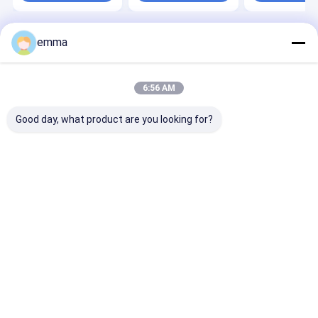
emma
Desktop Site
ホーム
企業情報
お問い合わせ
地図
プライバシーポリシー
品質
スクラップベーラー機
中国工場.Copyright © 2026 JiangSu
6:56 AM
DaLongKai Technology Co., Ltd. All Rights Reserved.
Good day, what product are you looking for?
家
プロダクト
私達について