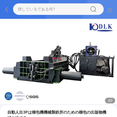
2
/
2
自動人出3Pは梱包機機械製鉄所のための梱包の出版物機