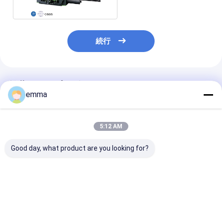
続行
推薦されたプロダクト
emma
5:12 AM
Good day, what product are you looking for?
すべての種類の廃棄物
small cover area
リサイクルソリ
金属のための大きなプ
easy operation easy
ョン スクラッ
レスフォース水力スク
maintenance scrap
ーラープレスボ
ラップバレーラーマシ
metal press machine
サイズ
ン
for scrap yard
2000*1400*9
ベストプライス
ベストプライス
ベストプラ
機械重量 12～1