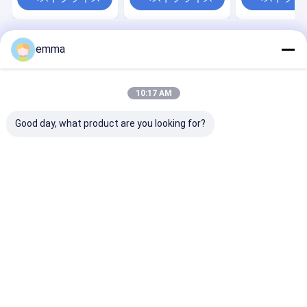
機械重量 12～1
emma
Desktop Site
ホーム
企業情報
お問い合わせ
地図
プライバシーポリシー
品質
スクラップベーラー機
中国工場.Copyright © 2026 JiangSu
10:17 AM
DaLongKai Technology Co., Ltd. All Rights Reserved.
Good day, what product are you looking for?
家
プロダクト
私達について