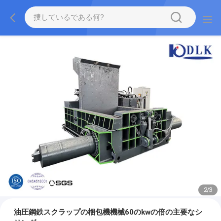
2
/
3
油圧鋼鉄スクラップの梱包機機械60のkwの倍の主要なシ