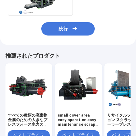
続行
推薦されたプロダクト
すべての種類の廃棄物
small cover area
リサイクルソリ
金属のための大きなプ
easy operation easy
ョン スクラッ
レスフォース水力スク
maintenance scrap
ーラープレスボ
ラップバレーラーマシ
metal press machine
サイズ
ン
for scrap yard
2000*1400*9
ベストプライス
ベストプライス
ベストプラ