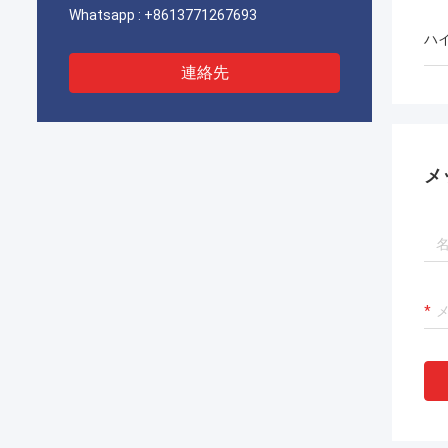
Whatsapp :
+8613771267693
ハ
連絡先
メ