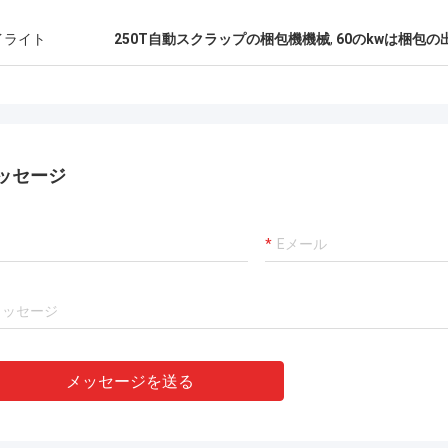
イライト
250T自動スクラップの梱包機機械
,
60のkwは梱包
ッセージ
メッセージを送る