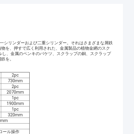
単一シリンダーおよび二重シリンダー。それはさまざまな屑鉄
植物を、押すで広く利用された、金属製品の植物金網のスク
ルし、金属のペンキのバケツ、スクラップの銅、スクラップ
屑鉄を。
2pc
730mm
2pc
2070mm
1pc
1900mm
1pc
320mm
0 mm
ロール操作