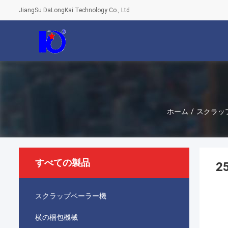
JiangSu DaLongKai Technology Co., Ltd
ホーム
/
スクラッ
すべての製品
2
スクラップベーラー機
横の梱包機械