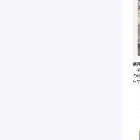
適
梱
の
ら