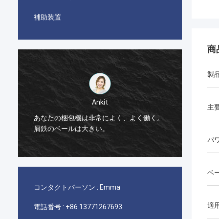
補助装置
商
製
Ankit
主要
Manu
は非常によく、よく働く。
梱包機機械は非常によく働く。
大きい。
パ
ベ
コンタクトパーソン :
Emma
適
電話番号 :
+86 13771267693