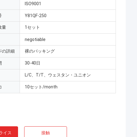
ISO9001
号
Y81QF-250
数量
1セット
negotiable
ジの詳細
裸のパッキング
間
30-40日
L/C、T/T、ウェスタン・ユニオン
力
10セット/month
ライス
接触