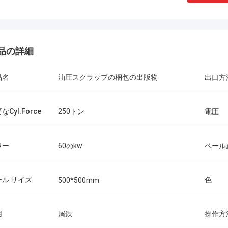
品の詳細
品名
油圧スクラップの梱包の出版物
出口方
なCyl.Force
250トン
電圧
ワー
60のkw
ベール
ール サイズ
色
500*500mm
用
屑鉄
操作方