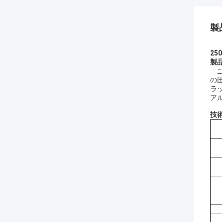
製
2
製
こ
の
ラ
ア
技