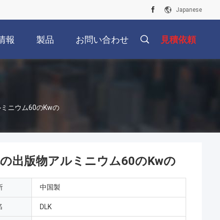
Japanese
情報
製品
お問い合わせ
見積依頼
ミニウム60のKwの
の出版物アルミニウム60のKwの
所
中国製
名
DLK