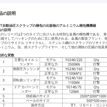
品の説明
50T自動油圧スクラップの梱包の出版物のアルミニウム梱包機機械
品の説明
のシリーズは2つのタイプに分けられる特別な金属の梱包機である、:
圧縮そしてパッキングのために主に使用される。金属の製造プラント、
ップのリサイクル リサイクルし、ステンレス鋼のスクラップのリサイク
ルミニウム、缶、鉄スクラップワイヤー、そして他の屑鉄の圧縮の包装
術的な変数
主要なオイル シ
モデル
YG340/220
Qty.
1
リンダー
正常な力
打撃
2500KN
側面圧力シリンダ
モデル
YG240/160
Qty.
2
ー
正常な力
打撃
1100kN*2
モデル
YG240/160
Qty.
回転袋シリンダー
3
正常な力
打撃
1100kN
ドア カバー シリ
モデル
YG140/75
Qty.
4
ンダー
正常な力
打撃
120kN
供給箱のサイズ
5
2500*2000*100
ベールのサイズ
6
500*500 mm
操作方法
手1、リモート・コント
7