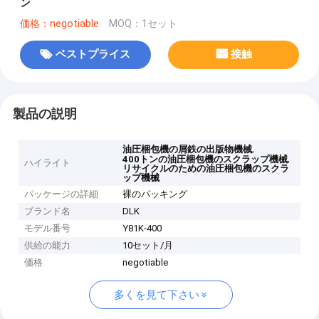
ン
価格：negotiable
MOQ：1セット
ベストプライス
接触
製品の説明
,
油圧梱包機の屑鉄の出版物機械
,
400トンの油圧梱包機のスクラップ機械
ハイライト
リサイクルのための油圧梱包機のスクラ
ップ機械
パッケージの詳細
裸のパッキング
ブランド名
DLK
モデル番号
Y81K-400
供給の能力
10セット/月
価格
negotiable
多くを見て下さい