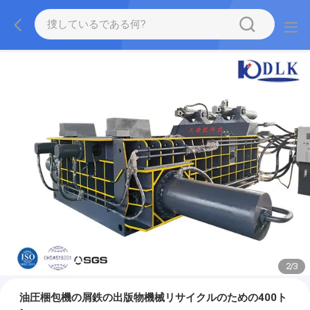
2
/
3
油圧梱包機の屑鉄の出版物機械リサイクルのための400ト