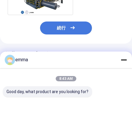
続行
推薦されたプロダクト
emma
8:43 AM
Good day, what product are you looking for?
すべての種類の廃棄物
small cover area
リサイクルソリ
金属のための大きなプ
easy operation easy
ョン スクラッ
レスフォース水力スク
maintenance scrap
ーラープレスボ
ラップバレーラーマシ
metal press machine
サイズ
ン
for scrap yard
2000*1400*9
ベストプライス
ベストプライス
ベストプラ