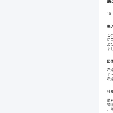
製
10 
導
こ
切
よ
ま
団
私達
す
私
社
最
管
、