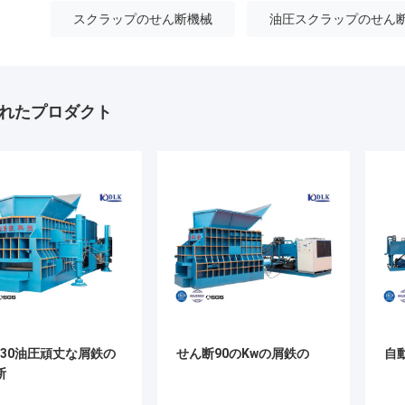
スクラップのせん断機械
油圧スクラップのせん
れたプロダクト
630油圧頑丈な屑鉄の
せん断90のKwの屑鉄の
自
断