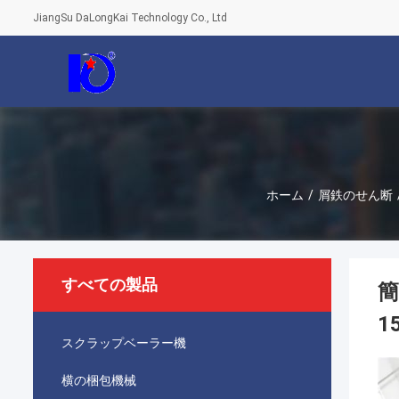
JiangSu DaLongKai Technology Co., Ltd
ホーム
/
屑鉄のせん断
すべての製品
簡
1
スクラップベーラー機
横の梱包機械