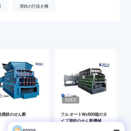
断
屑鉄の打抜き機
VIDEO
動屑鉄のせん断
フル オートWs800箱のタ
イプ屑鉄のせん断機械
emma