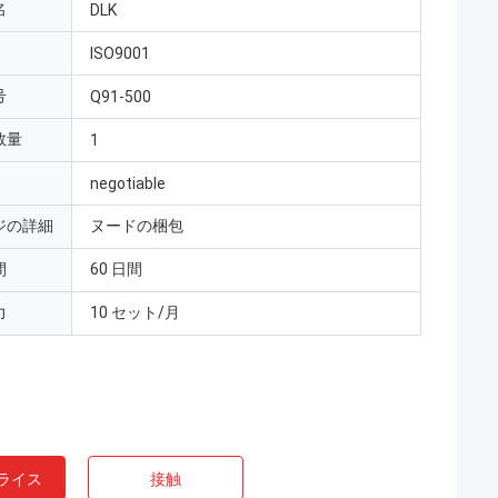
名
DLK
ISO9001
号
Q91-500
数量
1
negotiable
ジの詳細
ヌードの梱包
間
60 日間
力
10 セット/月
ライス
接触