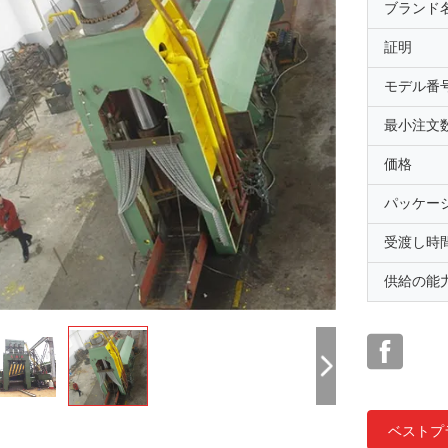
ブランド
証明
モデル番
最小注文
価格
パッケー
受渡し時
供給の能
ベストプ