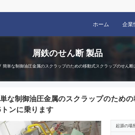
ホーム
企業
屑鉄のせん断 製品
/
簡単な制御油圧金属のスクラップのための移動式スクラップのせん断は10
単な制御油圧金属のスクラップのための移
5トンに乗ります
起源の場