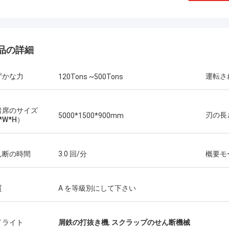
品の詳細
ずかな力
運転さ
120Tons ~500Tons
者席のサイズ
Manu
刃の長
5000*1500*900mm
*W*H）
機械は非常によく働く。
ん断の時間
3.0 回/分
概要モ
質
A を等級別にして下さい
イライト
屑鉄の打抜き機
,
スクラップのせん断機械