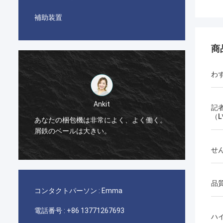
補助装置
商
わ
Ankit
記
（L
あなたの梱包機は非常によく、よく働く。
梱包機
屑鉄のベールは大きい。
せ
品
コンタクトパーソン :
Emma
電話番号 :
+86 13771267693
ハ