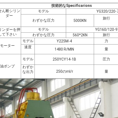
技術的なSpecificarions
せん断シリン
モデル
YG320/220-
ダー
旅行
わずかな圧力
5000KN
モデル
リンダーを押
YG160/120-9
して下さい
わずかな圧力
旅行
560*2KN
モデル
力
Y225M-4
モーター
速度
量
1480 R/MIN
モデル
圧力
250YCY14-1B
油ポンプ
わずか
250のml/r
量
な出力