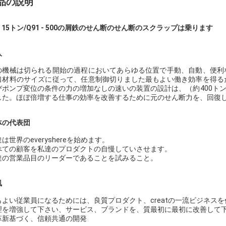
品の説明
-
15トン/Q91 - 500の屑鉄のせん断のせん断のスクラップは乗ります
入
の機械は切られる開始の過程においてあらゆる位置で手動、自動、便利
口材料のサイズに従って、任意制御切りました最もよい働き効率を得る
びポンプ変位の条件の力の増加なしの速いの装置の設計は、（約400ト
した。ほぼ倍増する仕事の効率を改善するために元のせん断力を、回復
体の代表団
は世界のeveryshereを始めます。
べての顧客を私達のプロダクトの自慢していさせます。
達の営業品目のリーダーであることを試みること。
風
もよい従業員になるためには、良質プロダクト、creatの一流ビジネス
理を増強して下さい、サービス、ブランドを、質最初に最初に改善して
革新基づく、信頼共通の開発