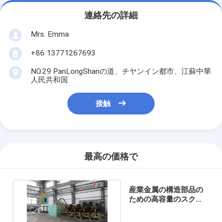
連絡先の詳細
Mrs. Emma
+86 13771267693
NO.29 PanLongShanの道、チヤンイン都市、江蘇中華
人民共和国
接触
最高の価格で
産業金属の構造部品の
ための高容量のスクラ
ップの梱包機機械