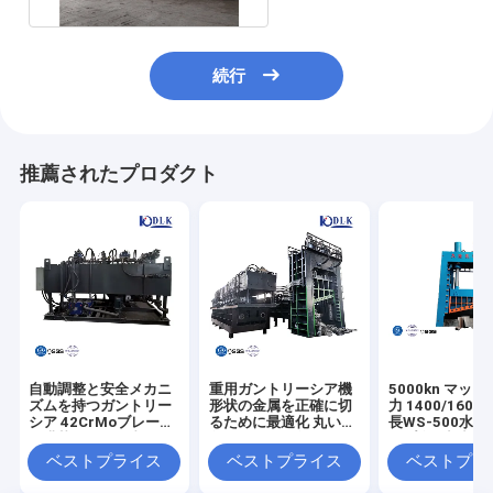
続行
推薦されたプロダクト
自動調整と安全メカニ
重用ガントリーシア機
5000kn マッ
ズムを持つガントリー
形状の金属を正確に切
力 1400/1600
シア 42CrMoブレード
るために最適化 丸い方
長WS-500水
を搭載して操作者の保
角なチャネル角 I 形と
ップ金属切削機
護を強化する
プレート材料
ベストプライス
ベストプライス
ベストプラ