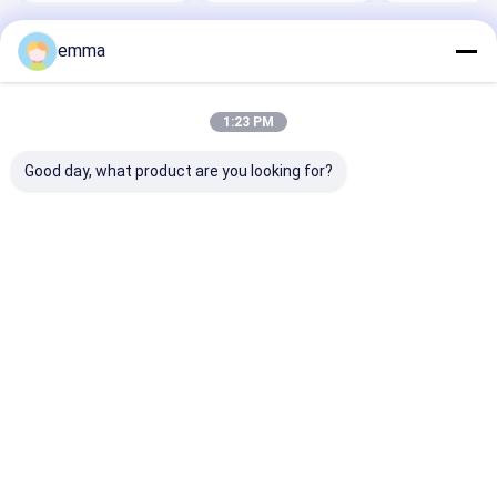
emma
Desktop Site
ホーム
企業情報
お問い合わせ
地図
プライバシーポリシー
品質
スクラップベーラー機
中国工場.Copyright © 2026 JiangSu
1:23 PM
DaLongKai Technology Co., Ltd. All Rights Reserved.
Good day, what product are you looking for?
家
プロダクト
私達について