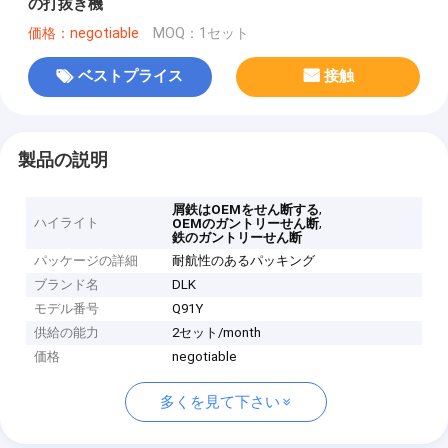
の打抜き機
価格：negotiable
MOQ：1セット
ベストプライス
接触
製品の説明
,
屑鉄はOEMをせん断する
ハイライト
,
OEMのガントリーせん断
鉄のガントリーせん断
パッケージの詳細
耐航性のあるパッキング
ブランド名
DLK
モデル番号
Q91Y
供給の能力
2セット/month
価格
negotiable
多くを見て下さい