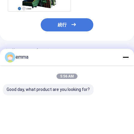
続行
推薦されたプロダクト
emma
5:56 AM
Good day, what product are you looking for?
自動調整と安全メカニ
重用ガントリーシア機
5000kn マッ
ズムを持つガントリー
形状の金属を正確に切
力 1400/1600
シア 42CrMoブレード
るために最適化 丸い方
長WS-500水
を搭載して操作者の保
角なチャネル角 I 形と
ップ金属切削機
護を強化する
プレート材料
ベストプライス
ベストプライス
ベストプラ