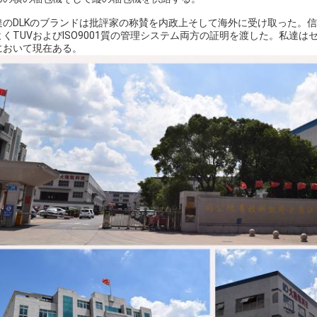
達のDLKのブランドは批評家の称賛を内政上そして海外に受け取った。
よくTUVおよびISO9001質の管理システム両方の証明を渡した。私達
において現在ある。