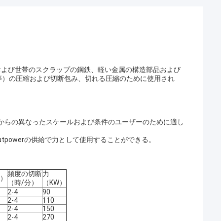
および世帯のスクラップの鋼鉄、軽い金属の構造部品および
等）の圧縮および切断包み、切れる圧縮のために使用され
は200tからの異なったスケールおよび条件のユーザーのために適し
utpowerの供給で力として使用することができる。
頻度の切断
力
m）
（時/分）
（KW）
2-4
90
2-4
110
2-4
150
2-4
270