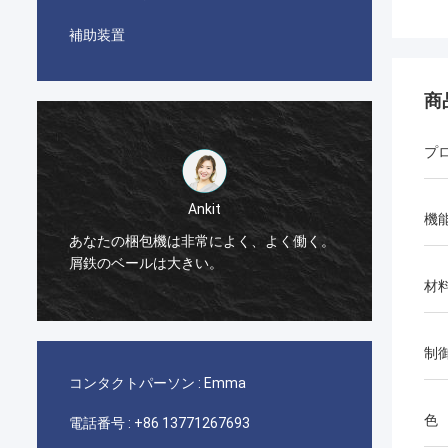
補助装置
商
プロ
機
Manu
よく、よく働く。
梱包機機械は非常によく働く。
材
制
コンタクトパーソン :
Emma
色
電話番号 :
+86 13771267693