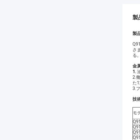
製
製
Q
さ
る
金
1.
2.
た1
3
技
モ
Q9
Q9
Q9
Q9