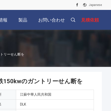
Japanese
情報
製品
お問い合わせ
見積依頼
ントリーせん断を
150kwのガントリーせん断を
所
江蘇中華人民共和国
名
DLK