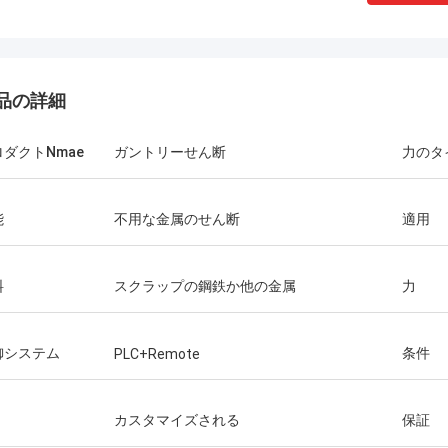
品の詳細
ダクトNmae
ガントリーせん断
力のタ
能
不用な金属のせん断
適用
料
スクラップの鋼鉄か他の金属
力
御システム
条件
PLC+Remote
カスタマイズされる
保証