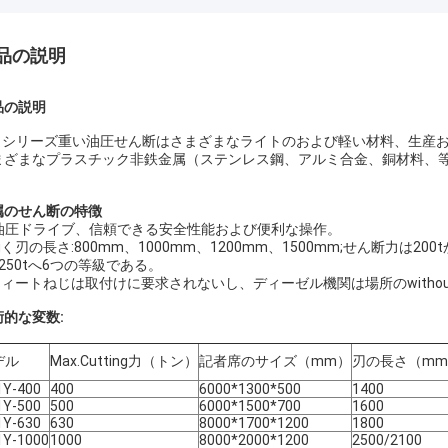
品の説明
品の説明
91シリーズ重い油圧せん断はさまざまなライトのおよび軽い材料、生産
まざまなプラスチック非鉄金属（ステンレス鋼、アルミ合金、銅材料、
。
属のせん断の特徴
油圧ドライブ、信頼できる安全性能および便利な操作。
働く刃の長さ:800mm、1000mm、1200mm、1500mm;せん断力
250tへ6つの等級である。
.フィートねじは取付けに要求されないし、ディーゼル機関は場所のwitho
術的な変数:
デル
Max.Cutting力（トン）
記者席のサイズ（mm）
刃の長さ（m
1Y-400
400
6000*1300*500
1400
1Y-500
500
6000*1500*700
1600
1Y-630
630
8000*1700*1200
1800
1Y-1000
1000
8000*2000*1200
2500/2100