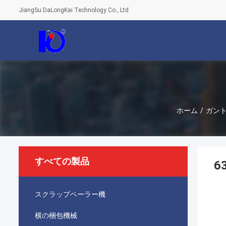
JiangSu DaLongKai Technology Co., Ltd
ホーム
/
ガン
すべての製品
6
スクラップベーラー機
横の梱包機械