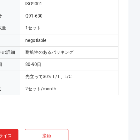
ISO9001
号
Q91-630
数量
1セット
negotiable
ジの詳細
耐航性のあるパッキング
間
80-90日
先立って30% T/T、L/C
力
2セット/month
ライス
接触