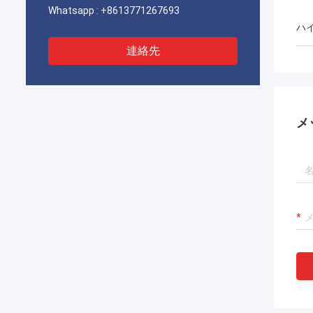
Whatsapp :
+8613771267693
ハ
連絡先
メ