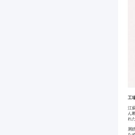
工
江蘇
ん
れ
屑
た