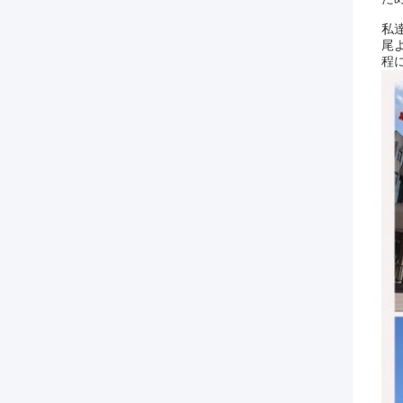
私
尾
程