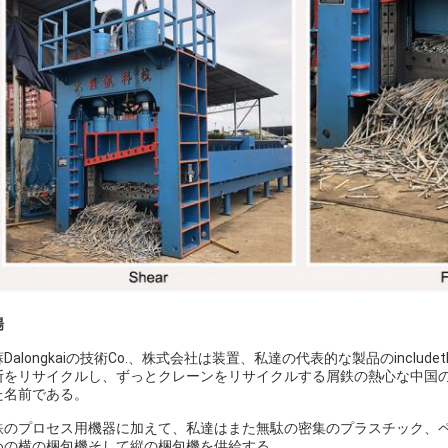
場
Dalongkaiの技術Co.、株式会社は装置、私達の代表的な製品のinc
断をリサイクルし、ずっとクレーンをリサイクルする屑鉄の熱心な中国
た名前である。
鉄のプロセス用機器に加えて、私達はまた無駄の密集のプラスチック、
めの横の梱包機そして縦の梱包機を供給する。