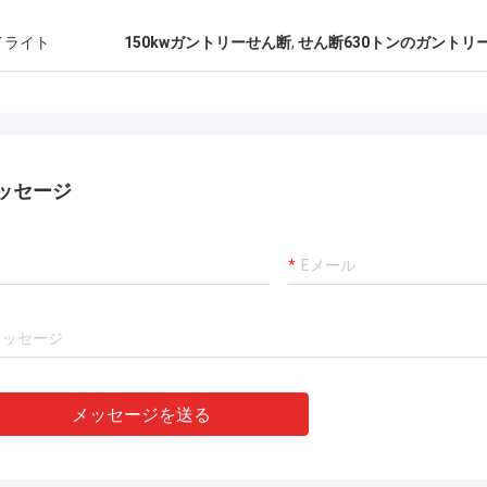
イライト
150kwガントリーせん断
,
せん断630トンのガントリ
ッセージ
メッセージを送る