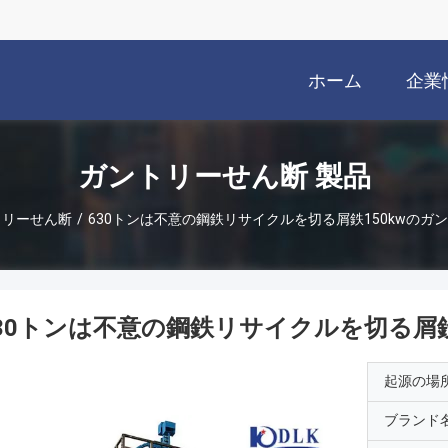
ホーム
企業
ガントリーせん断 製品
トリーせん断
/
630トンは不意の鋼鉄リサイクルを切る屑鉄150kwのガ
30トンは不意の鋼鉄リサイクルを切る屑鉄
起源の場
ブランド