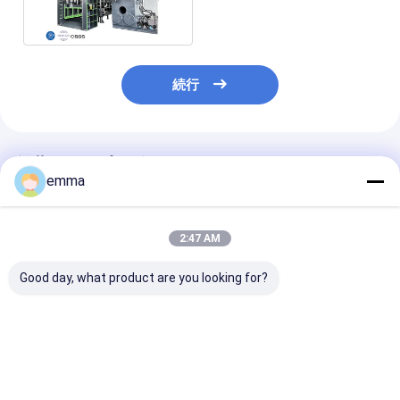
き機
続行
推薦されたプロダクト
emma
2:47 AM
Good day, what product are you looking for?
自動調整と安全メカニ
重用ガントリーシア機
5000kn マッ
ズムを持つガントリー
形状の金属を正確に切
力 1400/1600
シア 42CrMoブレード
るために最適化 丸い方
長WS-500水
を搭載して操作者の保
角なチャネル角 I 形と
ップ金属切削機
護を強化する
プレート材料
ベストプライス
ベストプライス
ベストプラ